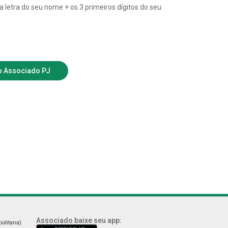
ra letra do seu nome + os 3 primeiros dígitos do seu
o Associado PJ
Associado baixe seu app:
politana)