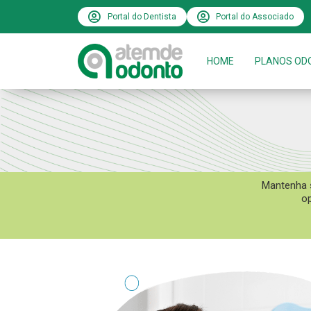
Portal do Dentista
Portal do Associado
HOME
PLANOS OD
Mantenha s
op