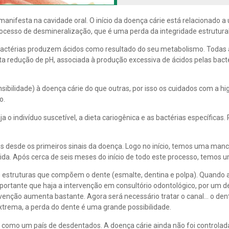
manifesta na cavidade oral. O início da doença cárie está relacionado 
ocesso de desmineralização, que é uma perda da integridade estrutura
s bactérias produzem ácidos como resultado do seu metabolismo. Toda
sta redução de pH, associada à produção excessiva de ácidos pelas bact
ilidade) à doença cárie do que outras, por isso os cuidados com a higie
o.
ja o indivíduo suscetível, a dieta cariogênica e as bactérias específica
os desde os primeiros sinais da doença. Logo no início, temos uma man
a. Após cerca de seis meses do início de todo este processo, temos um
 estruturas que compõem o dente (esmalte, dentina e polpa). Quando a
ortante que haja a intervenção em consultório odontológico, por um den
enção aumenta bastante. Agora será necessário tratar o canal… o dente
extrema, a perda do dente é uma grande possibilidade.
e como um país de desdentados. A doença cárie ainda não foi controlad