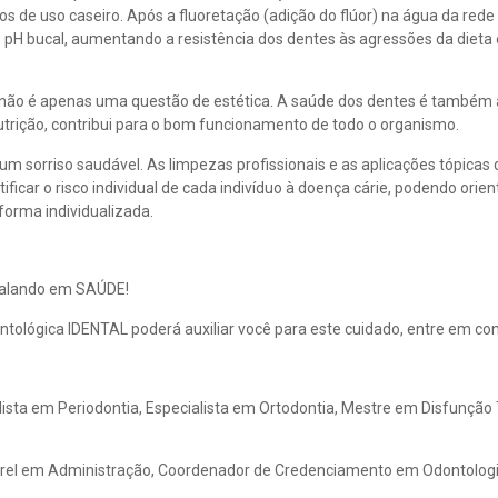
s de uso caseiro. Após a fluoretação (adição do flúor) na água da red
pH bucal, aumentando a resistência dos dentes às agressões da dieta e
, não é apenas uma questão de estética. A saúde dos dentes é também
trição, contribui para o bom funcionamento de todo o organismo.
um sorriso saudável. As limpezas profissionais e as aplicações tópicas
tificar o risco individual de cada indivíduo à doença cárie, podendo ori
 forma individualizada.
 falando em SAÚDE!
tológica IDENTAL poderá auxiliar você para este cuidado, entre em cont
ialista em Periodontia, Especialista em Ortodontia, Mestre em Disfunç
rel em Administração, Coordenador de Credenciamento em Odontolog