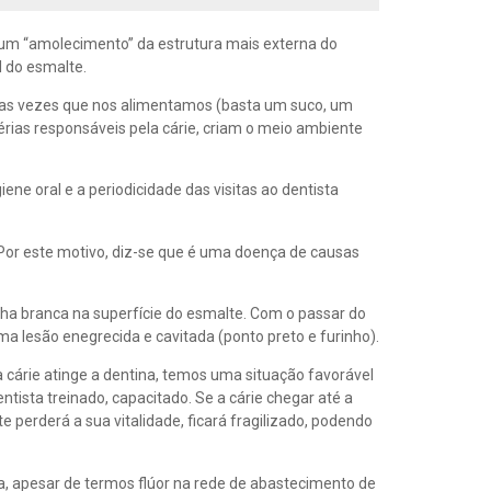
a um “amolecimento” da estrutura mais externa do
l do esmalte.
s as vezes que nos alimentamos (basta um suco, um
érias responsáveis pela cárie, criam o meio ambiente
ne oral e a periodicidade das visitas ao dentista
s. Por este motivo, diz-se que é uma doença de causas
cha branca na superfície do esmalte. Com o passar do
a lesão enegrecida e cavitada (ponto preto e furinho).
 cárie atinge a dentina, temos uma situação favorável
tista treinado, capacitado. Se a cárie chegar até a
 perderá a sua vitalidade, ficará fragilizado, podendo
a, apesar de termos flúor na rede de abastecimento de