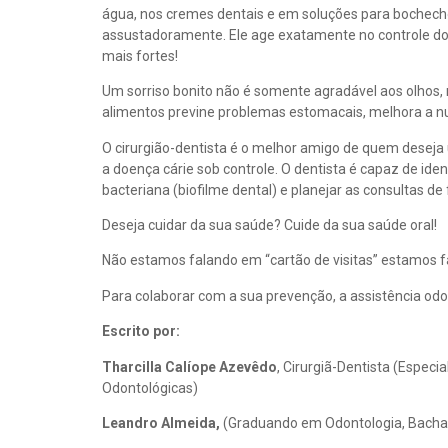
água, nos cremes dentais e em soluções para bochecho
assustadoramente. Ele age exatamente no controle do 
mais fortes!
Um sorriso bonito não é somente agradável aos olhos
alimentos previne problemas estomacais, melhora a nu
O cirurgião-dentista é o melhor amigo de quem deseja 
a doença cárie sob controle. O dentista é capaz de iden
bacteriana (biofilme dental) e planejar as consultas de
Deseja cuidar da sua saúde? Cuide da sua saúde oral!
Não estamos falando em “cartão de visitas” estamos
Para colaborar com a sua prevenção, a assistência odon
Escrito por:
Tharcilla Calíope Azevêdo
, Cirurgiã-Dentista (Espec
Odontológicas)
Leandro Almeida,
(Graduando em Odontologia, Bacha