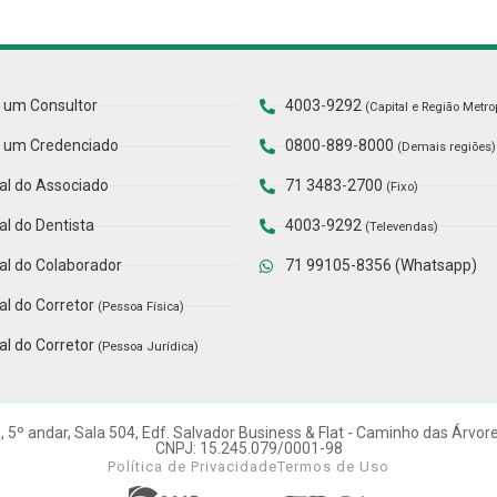
 um Consultor
4003-9292
(Capital e Região Metro
 um Credenciado
0800-889-8000
(Demais regiões)
al do Associado
71 3483-2700
(Fixo)
al do Dentista
4003-9292
(Televendas)
al do Colaborador
71 99105-8356 (Whatsapp)
al do Corretor
(Pessoa Física)
al do Corretor
(Pessoa Jurídica)
 5º andar, Sala 504, Edf. Salvador Business & Flat - Caminho das Árvor
CNPJ: 15.245.079/0001-98
Política de Privacidade
Termos de Uso